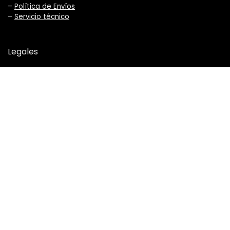
–
Política de Envíos
–
Servicio técnico
Legales
–
Términos y Condiciones