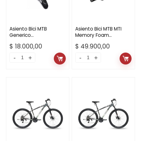
Asiento Bici MTB
Asiento Bici MTB MTI
Generico
Memory Foam
Antiprostatico
266X150MM
$
18.000,00
$
49.900,00
Asiento
Asiento
Bici
Bici
MTB
MTB
Generico
MTI
Antiprostatico
Memory
quantity
Foam
266X150MM
quantity