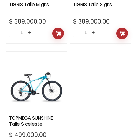
TIGRIS Talle M gris
TIGRIS Talle S gris
$
389.000,00
$
389.000,00
TIGRIS
TIGRIS
Talle
Talle
M
S
gris
gris
quantity
quantity
TOPMEGA SUNSHINE
Talle S celeste
$
499.000,00