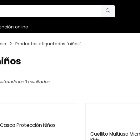
ención online
icio
Productos etiquetados “niños”
niños
strando los 3 resultados
Casco Protección Niños
Cuellito Multiuso Micr