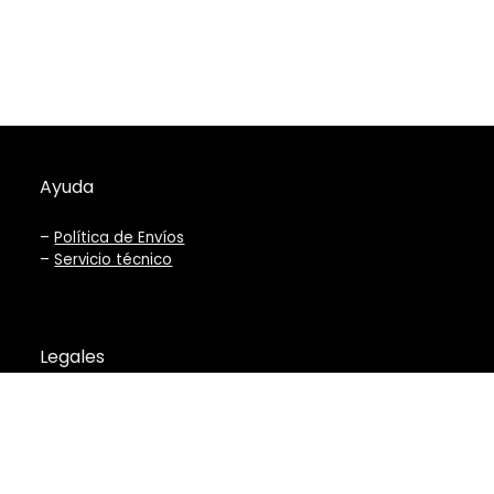
Ayuda
–
Política de Envíos
–
Servicio técnico
Legales
–
Términos y Condiciones