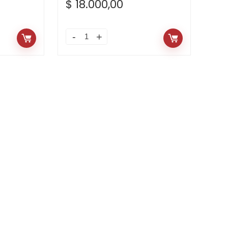
$
18.000,00
Silla
Para
Niños
Pvc
Negra
quantity