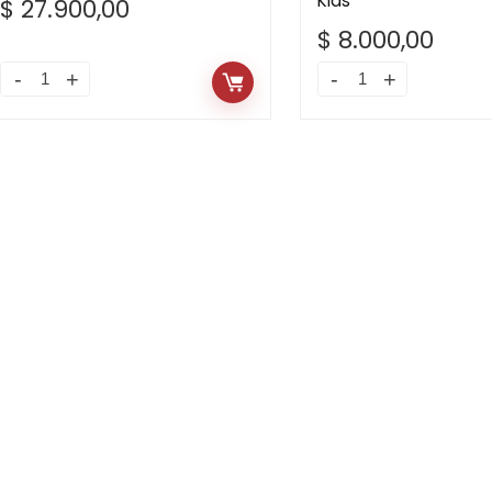
Kids
$
27.900,00
$
8.000,00
Casco
Cuellito
Protección
Multiuso
Niños
Microfibra
quantity
Kids
quantity