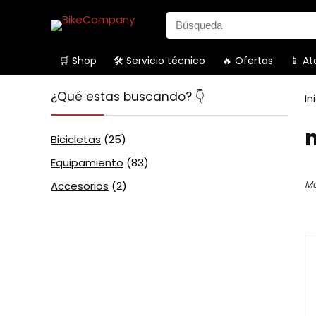
Search
for:
🛒 Shop
🛠️ Servicio técnico
🔥 Ofertas
📱 At
¿Qué estas buscando? 👇
In
Bicicletas
(25)
Equipamiento
(83)
Mo
Accesorios
(2)