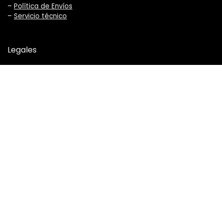
–
Política de Envíos
–
Servicio técnico
Legales
–
Términos y Condiciones