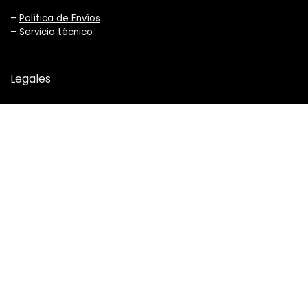
–
Política de Envíos
–
Servicio técnico
Legales
–
Términos y Condiciones