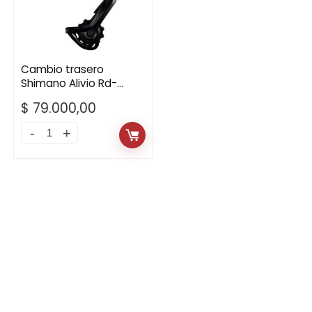
Cambio trasero
Shimano Alivio Rd-
M3100 Sgs 9 V
$
79.000,00
Cambio
trasero
Shimano
Alivio
Rd-
M3100
Sgs
9
V
quantity