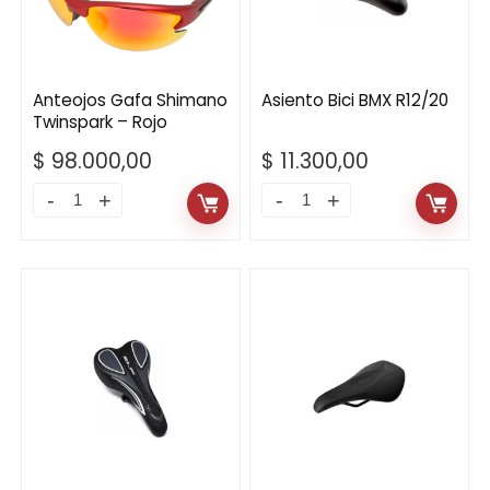
Anteojos Gafa Shimano
Asiento Bici BMX R12/20
Twinspark – Rojo
$
98.000,00
$
11.300,00
Anteojos
Asiento
Gafa
Bici
Shimano
BMX
Twinspark
R12/20
-
quantity
Rojo
quantity