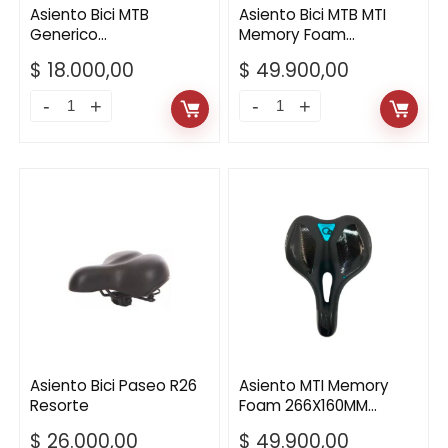
Asiento Bici MTB
Asiento Bici MTB MTI
Generico
Memory Foam
Antiprostatico
266X150MM
$
18.000,00
$
49.900,00
Asiento
Asiento
Bici
Bici
MTB
MTB
Generico
MTI
Antiprostatico
Memory
quantity
Foam
266X150MM
quantity
Asiento Bici Paseo R26
Asiento MTI Memory
Resorte
Foam 266X160MM
Antiprostático
$
26.000,00
$
49.900,00