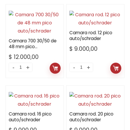
Llaves
20/25
Shimano
de
quantity
32
mm
Camara rod. 12 pico
pico
auto/schrader
Camara 700 30/50 de
presta/francesa
48 mm pico
$
9.000,00
quantity
auto/schrader
$
12.000,00
Camara
Camara
700
rod.
30/50
12
de
pico
48
auto/schrader
mm
quantity
Camara rod. 16 pico
Camara rod. 20 pico
pico
auto/schrader
auto/schrader
auto/schrader