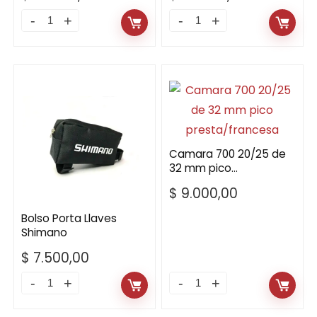
Asiento
Asiento
Bici
MTI
Paseo
Memory
R26
Foam
Resorte
266X160MM
quantity
Antiprostático
quantity
Camara 700 20/25 de
32 mm pico
presta/francesa
$
9.000,00
Bolso Porta Llaves
Shimano
$
7.500,00
Bolso
Camara
Porta
700