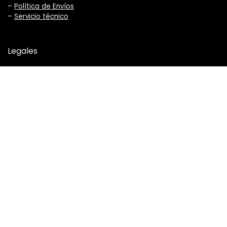
–
Política de Envíos
–
Servicio técnico
Legales
–
Términos y Condiciones