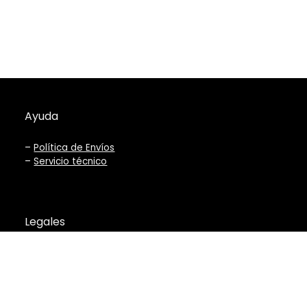
Ayuda
–
Política de Envíos
–
Servicio técnico
Legales
–
Términos y Condiciones