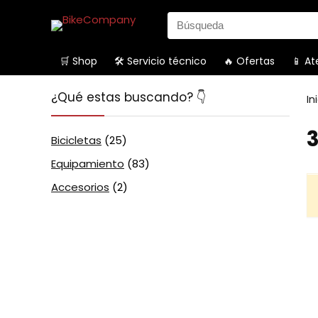
Search
for:
🛒 Shop
🛠️ Servicio técnico
🔥 Ofertas
📱 At
¿Qué estas buscando? 👇
In
Bicicletas
(25)
Equipamiento
(83)
Accesorios
(2)