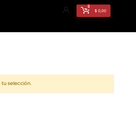
0
$
0,00
tu selección.