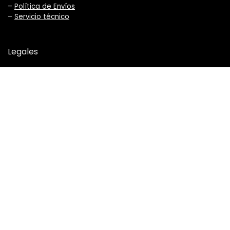
–
Política de Envíos
–
Servicio técnico
Legales
–
Términos y Condiciones