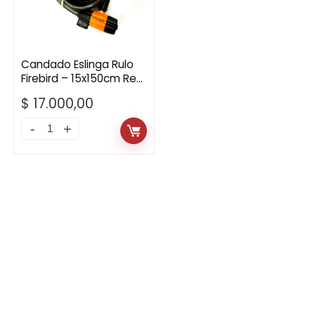
Candado Eslinga Rulo
Firebird – 15x150cm Rec.
Silicona Con Llave
$
17.000,00
Candado
Eslinga
Rulo
Firebird
–
15x150cm
Rec.
Silicona
Con
Llave