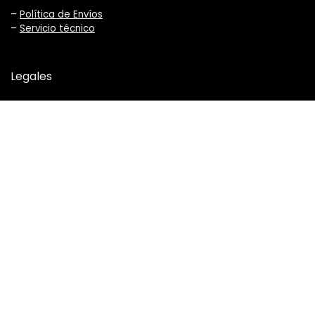
–
Política de Envíos
–
Servicio técnico
Legales
–
Términos y Condiciones