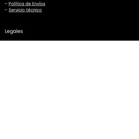
–
Política de Envíos
–
Servicio técnico
Legales
–
Términos y Condiciones