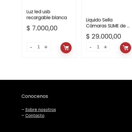
Luz led usb
recargable blanca
Liquido Sella
Cámaras SLIME de 8
$
7.000,00
ONZ
$
29.000,00
Conocenos
–
Sobre nosotros
–
Contacto