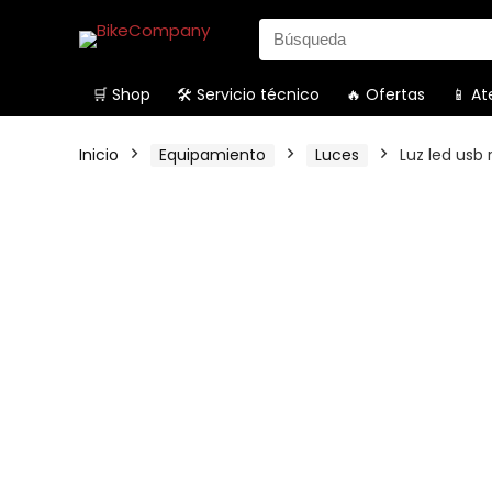
Search
for:
🛒 Shop
🛠️ Servicio técnico
🔥 Ofertas
📱 At
Inicio
Equipamiento
Luces
Luz led usb 