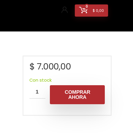
0
$
0,00
$
7.000,00
Con stock
COMPRAR
AHORA