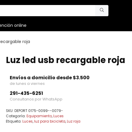
ención online
recargable roja
Luz led usb recargable roja
Envíos a domicilio desde $3.500
de lunes a viernes
291-435-6251
Consultanos por WhatsApp
SKU:
DEPORT 0175-0099--0079-
Categoría:
Equipamiento
,
Luces
Etiqueta:
Luces
,
luz para bicicleta
,
Luz roja