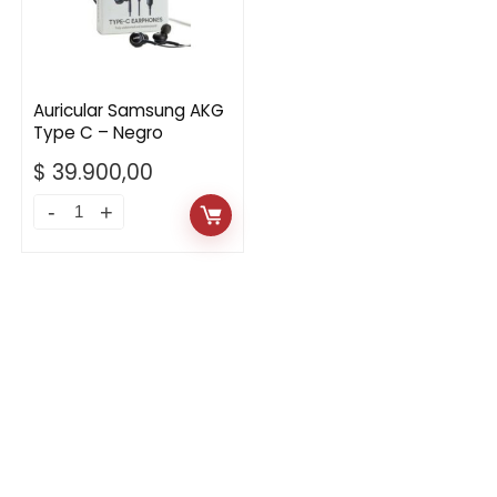
Auricular Samsung AKG
Type C – Negro
$
39.900,00
Auricular
Samsung
AKG
Type
C
-
Negro
quantity