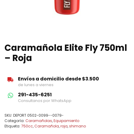
Caramañola Elite Fly 750ml
– Roja
Envíos a domicilio desde $3.500
de lunes a viernes
291-435-6251
Consultanos por WhatsApp
SKU:
DEPORT 0502-0099--0079-
Categoría:
Caramañolas
,
Equipamiento
Etiqueta:
750cc
,
Caramañola
,
roja
,
shimano