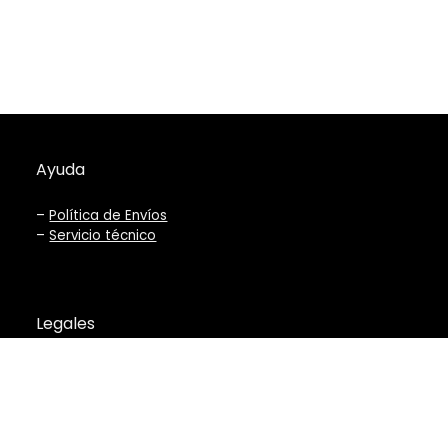
Ayuda
–
Política de Envíos
–
Servicio técnico
Legales
–
Términos y Condiciones