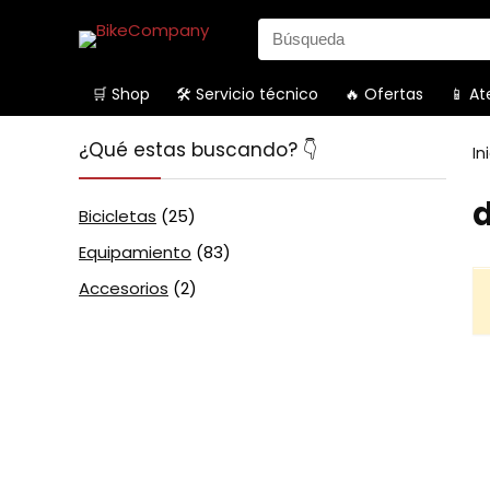
Search
for:
🛒 Shop
🛠️ Servicio técnico
🔥 Ofertas
📱 At
¿Qué estas buscando? 👇
In
Bicicletas
(25)
Equipamiento
(83)
Accesorios
(2)