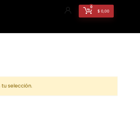
0
$
0,00
tu selección.