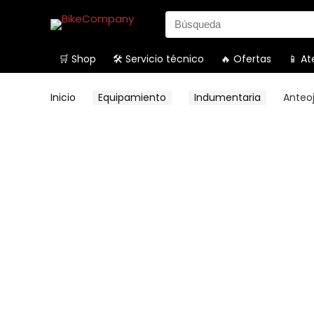
Search
for:
🛒 Shop
🛠️ Servicio técnico
🔥 Ofertas
📱 At
Inicio
Equipamiento
Indumentaria
Anteoj