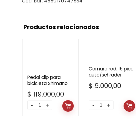
Cod. Bar: 4550170747534
Productos relacionados
Camara rod. 16 pico
auto/schrader
Pedal clip para
bicicleta Shimano
$
9.000,00
PD-M520 negro
$
119.000,00