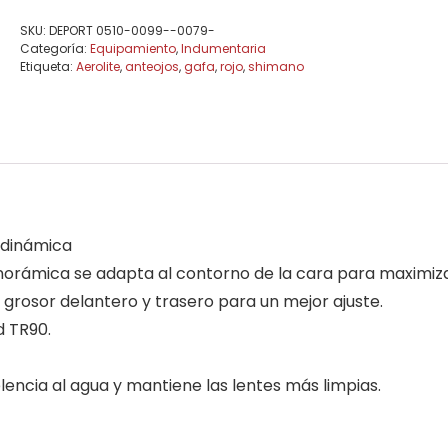
SKU:
DEPORT 0510-0099--0079-
Categoría:
Equipamiento
,
Indumentaria
Etiqueta:
Aerolite
,
anteojos
,
gafa
,
rojo
,
shimano
odinámica
anorámica se adapta al contorno de la cara para maximizar
 grosor delantero y trasero para un mejor ajuste.
d TR90.
lencia al agua y mantiene las lentes más limpias.